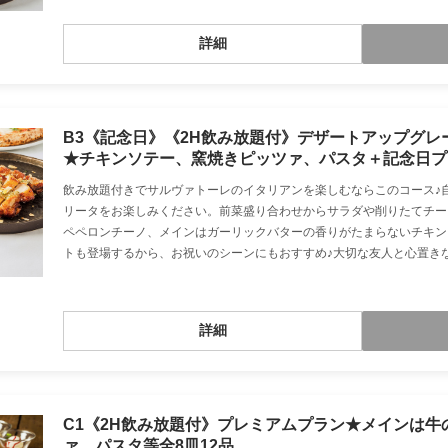
詳細
B3《記念日》《2H飲み放題付》デザートアップグ
★チキンソテー、窯焼きピッツァ、パスタ＋記念日プレ
飲み放題付きでサルヴァトーレのイタリアンを楽しむならこのコース♪
リータをお楽しみください。前菜盛り合わせからサラダや削りたてチー
ペペロンチーノ、メインはガーリックバターの香りがたまらないチキン
トも登場するから、お祝いのシーンにもおすすめ♪大切な友人と心置き
詳細
C1《2H飲み放題付》プレミアムプラン★メインは
ァ、パスタ等全8皿12品