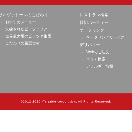
サルヴァトーレのこだわり
レストラン検索
おすすめメニュー
貸切パーティー
洗練されたピッツェリア
ケータリング
世界最大級のピッツァ集団
ケータリングサービス
こだわりの厳選食材
デリバリー
Webでご注文
エリア検索
アレルギー情報
Y's table corporation
. All Rights Reserved.