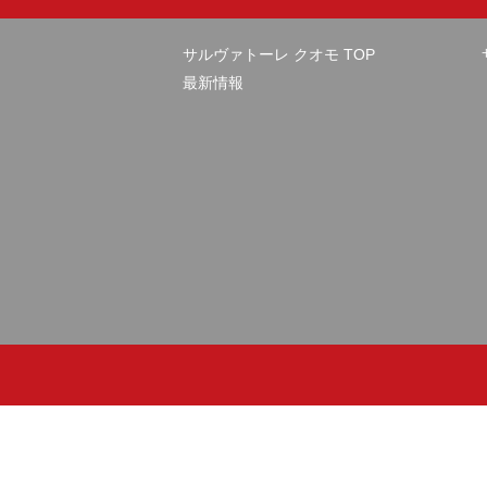
サルヴァトーレ クオモ TOP
最新情報