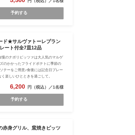
5,500
予約する
レード★サルヴァトーレプラン
ート付全7皿12品
自慢のナポリピッツァは大人気のマルゲ
ズのかかったフライドポテトに季節の
ソテーをご用意♪食後には記念日プレー
なく楽しいひとときを過ごして。
6,200
予約する
牛の赤身グリル、窯焼きピッツ