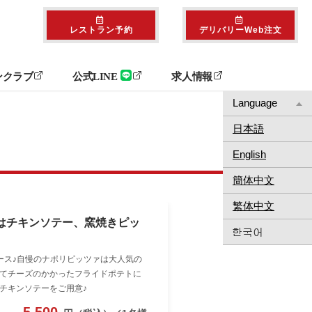
レストラン予約
デリバリーWeb注文
ンクラブ
公式LINE
求人情報
Language
日本語
English
簡体中文
繁体中文
ンはチキンソテー、窯焼きピッ
ース♪自慢のナポリピッツァは大人気の
てチーズのかかったフライドポテトに
チキンソテーをご用意♪