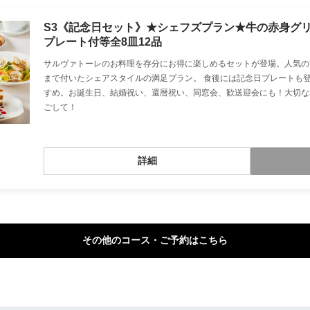
S3《記念日セット》★シェフズプラン★牛の赤身グ
プレート付等全8皿12品
サルヴァトーレのお料理を存分にお得に楽しめるセットが登場。人気の
まで付いたシェアスタイルの満足プラン。 食後には記念日プレートも
すめ。お誕生日、結婚祝い、還暦祝い、同窓会、歓送迎会にも！大切な
ごして！
詳細
その他のコース・ご予約はこちら