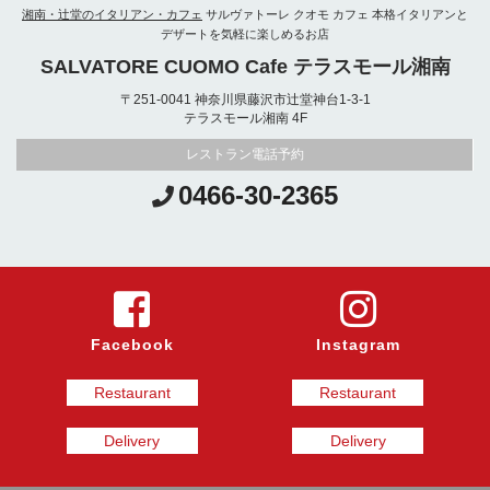
湘南・辻堂のイタリアン・カフェ
サルヴァトーレ クオモ カフェ 本格イタリアンと
━━
お食事と一緒にはもちろん、

その他のメニューは詳細ボタンから
デザートを気軽に楽しめるお店
ショッピングやお散歩の合間のカフ
チェック！

ラン
SALVATORE CUOMO Cafe テラスモール湘南
ェ利用にもおすすめです。

皆さまのお越しをお待ちしておりま
さい
お気に入りの一杯を見つけながら、

ディ
〒251-0041 神奈川県藤沢市辻堂神台1-3-1
ゆったりとしたひとときをお過ごし
タン
テラスモール湘南 4F
ください♪

美味
意し
━━━━━━━━━━━━

レストラン電話予約
皆様
●プレミアムドリンクバー90分制

す。

0466-30-2365
※お一人様 759円(税込)

※平日ランチはお料理に+528円(税
━━
込)でセット可

■SA
※キッズ＆バンビ価格あり

モー
━━━━━━━━━━━━

JR
南」4
キッズメニューのご用意もございま
レス
す。

━━
ご家族連れはもちろん、

Facebook
Instagram
※写
友人同士のランチにもお気軽にお立
※土
ち寄りください。

のみ
Restaurant
Restaurant
ランチの予約はE-PARKをご利用くだ
さい。

Delivery
Delivery
ディナータイムは下記の「予約」ボ