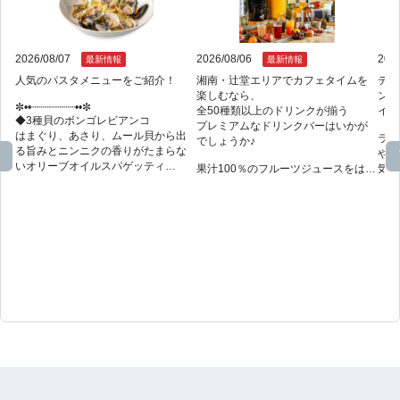
2026/08/07
2026/08/06
2026
最新情報
最新情報
人気のパスタメニューをご紹介！

湘南・辻堂エリアでカフェタイムを
テラ
楽しむなら、

ンと
✼••┈┈┈┈┈┈┈••✼

全50種類以上のドリンクが揃う

イタ
◆3種貝のボンゴレビアンコ

プレミアムなドリンクバーはいかが
はまぐり、あさり、ムール貝から出
ラン
でしょうか♪

る旨みとニンニクの香りがたまらな
やピ
いオリーブオイルスパゲッティ

果汁100％のフルーツジュースをはじ
気分
め、

用意
◆釜揚げしらすと大葉のペペロンチ
フレーバーシロップで自由にアレン
ーノ

さら
ジできるコーヒー＆カフェオレ、世
SALVATOREスタイルのジャパニーズ
でき
界各国の紅茶やフレーバーティー24
ペペロンチーノ

平日
種類を取り揃えたTEA BAR、心ほど
✼••┈┈┈┈┈┈┈••✼

テー
けるハーブティーなど、多彩なライ
ーツ
ンアップをご用意しております。

本格イタリアンを楽しむディナー
ーパ
で、特別なひとときを。

さらに、アルプスの天然水と100％甘
ピン
普段のお食事はもちろん、飲み会、
蔗糖を使用した、フランス生まれの
デート、女子会、記念日など、さま
開放
プレミアムシロップ1883 Maison 
ざまなシーンにぴったりです。

席、
Routinを使った、クラフトコーラや
ご家
ソーダPOPもお楽しみいただけま
※上記メニューはディナータイムに
人と
す。

ご提供しております。

ぜひ
※ヴィーガン・ハラル認証取得

※写真はイメージです
