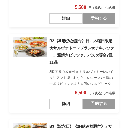
お楽しみください。前菜盛り合わせからサ
5,500
ラダや削りたてチーズのかかったフライド
ポテトに季節のペペロンチーノ、メインは
予約する
詳細
ガーリックバターの香りがたまらないチキ
ンソテーをご用意♪
B2《3H飲み放題付》日～木曜日限定
★サルヴァトーレプラン★チキンソテ
ー、窯焼きピッツァ、パスタ等全7皿
11品
3時間飲み放題付き！サルヴァトーレのイ
タリアンを楽しむならこのコース♪自慢の
ナポリピッツァは大人気のマルゲリータを
お楽しみください。前菜盛り合わせからサ
6,500
ラダや削りたてチーズのかかったフライド
ポテトに季節のペペロンチーノ、メインは
予約する
詳細
ガーリックバターの香りがたまらないチキ
ンソテーをご用意♪
B3《記念日》《2H飲み放題付》デザ