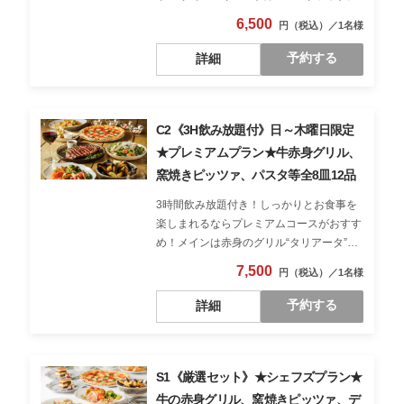
No.1のマルゲリータピッツァと前菜の盛り
6,500
合わせやムール貝の白ワイン蒸し、デザー
トまでしっかりと楽しめる計8皿の特別な
予約する
詳細
コースです♪
C2《3H飲み放題付》日～木曜日限定
★プレミアムプラン★牛赤身グリル、
窯焼きピッツァ、パスタ等全8皿12品
3時間飲み放題付き！しっかりとお食事を
楽しまれるならプレミアムコースがおすす
め！メインは赤身のグリル“タリアータ”★
季節のパスタに、人気No.1のマルゲリータ
7,500
ピッツァと前菜の盛り合わせやムール貝の
白ワイン蒸し、デザートまでしっかりと楽
予約する
詳細
しめる計8皿の特別なコースです♪
S1《厳選セット》★シェフズプラン★
牛の赤身グリル、窯焼きピッツァ、デ