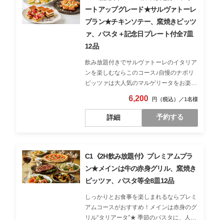
ートアップグレード★サルヴァトーレ
プラン★チキンソテー、窯焼きピッツ
ァ、パスタ＋記念日プレート付全7皿
12品
飲み放題付きでサルヴァトーレのイタリア
ンを楽しむならこのコース♪自慢のナポリ
ピッツァは大人気のマルゲリータをお楽し
みください。前菜盛り合わせからサラダや
6,200
削りたてチーズのかかったフライドポテト
に季節のペペロンチーノ、メインはガーリ
予約する
詳細
ックバターの香りがたまらないチキンソテ
ーをご用意♪食後には記念日プレートも登
場するから、お祝いのシーンにもおすすめ
♪大切な友人と心置きなく楽しいひととき
C1《2H飲み放題付》プレミアムプラ
を過ごして。
ン★メインは牛の赤身グリル、窯焼き
ピッツァ、パスタ等全8皿12品
しっかりとお食事を楽しまれるならプレミ
アムコースがおすすめ！メインは赤身のグ
リル“タリアータ”★ 季節のパスタに、人気