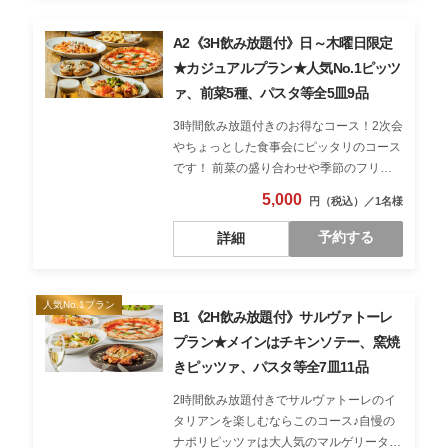
A2《3H飲み放題付》日～木曜日限定
★カジュアルプラン★人気No.1ピッツ
ァ、前菜5種、パスタ等全5皿9品
3時間飲み放題付きのお得なコース！2次会
やちょっとした食事会にピッタリのコース
です！ 前菜の盛り合わせや季節のフリッ
トでお酒も進み、人気No.1のマルゲリータ
5,000
ピッツァとパスタもご用意♪
予約する
詳細
B1《2H飲み放題付》サルヴァトーレ
プラン★メインはチキンソテー、窯焼
きピッツァ、パスタ等全7皿11品
2時間飲み放題付きでサルヴァトーレのイ
タリアンを楽しむならこのコース♪自慢の
ナポリピッツァは大人気のマルゲリータを