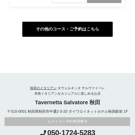
祝い、同窓会、歓送迎会にも！大切な友人
と心置きなく楽しいひとときを過ごして！
その他のコース・ご予約はこちら
秋田のイタリアン
タヴェルネッタ サルヴァトーレ
本格イタリアンをカジュアルに楽しめるお店
Tavernetta Salvatore 秋田
〒010-0001 秋田県秋田市中通2-3-20 ダイワロイネットホテル秋田駅前 1F
レストラン予約専用番号
050-1724-5283