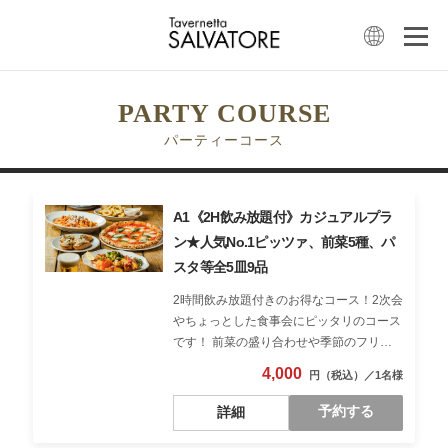
PARTY COURSE
パーティーコース
A1《2H飲み放題付》カジュアルプラ
ン★人気No.1ピッツァ、前菜5種、パ
スタ等全5皿9品
2時間飲み放題付きのお得なコース！2次会
やちょっとした食事会にピッタリのコース
です！ 前菜の盛り合わせや季節のフリッ
トでお酒も進み、人気No.1のマルゲリータ
4,000
ピッツァとパスタもご用意♪
予約する
詳細