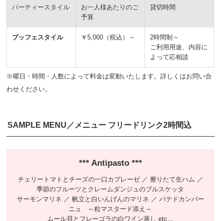
パーティースタイル
お一人様あたりのご
貸切時間
予算
ブッフェスタイル
￥5,000（税込）～
2時間制～
ご利用用途、内容に
よって応相談
※曜日・時間・人数によって料金は変動いたします。詳しくはお問い合
わせください。
SAMPLE MENU／メニュー フリードリンク2時間込
Antipasto
チェリートマトとチーズの一口カプレーゼ ／ 擦りたて生ハム ／
季節のフルーツとクレームダンジュのブルスケッタ
サーモンマリネ ／ 帆立と白いんげんのマリネ ／ パテドカンパー
ニュ ～粒マスタード添え～
ムール貝とフレーゴラの白ワイン蒸し etc...