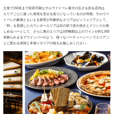
立食で150名まで収容可能なサルヴァトーレ最大の広さを誇る店内は、
エリアごとに違った表情を見せる造りになっているのが特徴。サルヴァ
トーレの象徴ともいえる薪窯が印象的なエリアはピッツェリアとして、
「和」を意識したカウンターエリアは目の前で炭火焼きとドリンクが楽
しめるバーとして、さらに奥のエリアは100種類以上のワインが約1,000
本飾られまるでワインバーのよう。様々なパーティーシーンでエリアご
とに変わる表情と本場イタリアの味をお愉しみください。