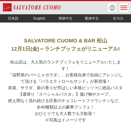
日本語
English
簡体中文
繁体中文
SALVATORE CUOMO & BAR 松山
12月1日(金)～
ランチブッフェがリニューアル!
松山店は、大人気のランチブッフェをリニューアルいたしま
す！
『温野菜のバーニャカウダ』、お客様自身で自由にアレンジし
て頂ける『バラエティロールサンド』が新登場！
前菜、サラダ、薪の香りが芳ばしい本格ピッツァに絶品パスタ
【週替り『スペシャルパスタ』】揚げ物やスープ、
絶え間なく流れ続ける圧巻のチョコレートファウンテンなど、
全40種類以上の豪華ブッフェ！
おひとりでも大人数でも大歓迎！
※写真はイメージです